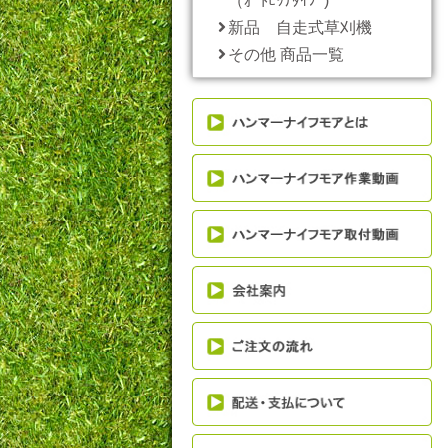
（ｵｰﾄﾋｯﾁﾀｲﾌﾟ)
新品 自走式草刈機
その他 商品一覧