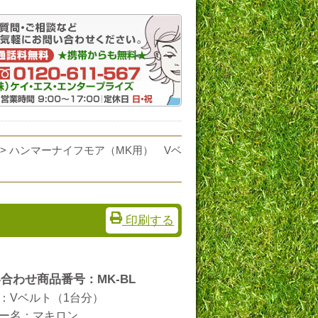
>
ハンマーナイフモア（MK用） Vベ
）
印刷する
合わせ商品番号：MK-BL
：Vベルト（1台分）
ー名：マキロン