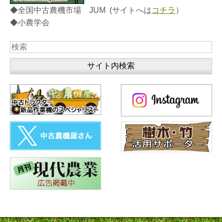
◆全国中古農機市場 JUM (サイトへは
コチラ
）
◆小農学会