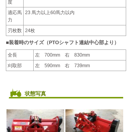
度
適応馬
23 馬力以上60馬力以内
力
刃枚数
24枚
■装着時のサイズ（PTOシャフト連結中心部より）
全長
左 700mm 右 830mm
刈取部
左 590mm 右 739mm
状態写真