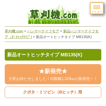
メニュー
草刈機.com
>
ハンマーナイフモア
>
新品ハンマーナイフモ
ア（ｵｰﾄﾋｯﾁﾀｲﾌﾟ)
>
新品オートヒッチタイプ MB135(K)
新品オートヒッチタイプ MB135(K)
★新発売★
大変お待たせしました！刈取幅1,329㎜が新発売！！
クボタ・ミツビシ（Bヒッチ）用