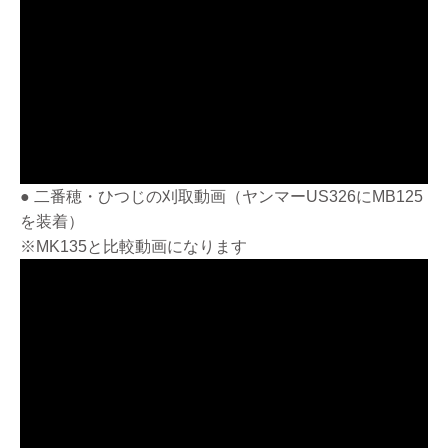
● 二番穂・ひつじの刈取動画（ヤンマーUS326にMB125
を装着）
※MK135と比較動画になります