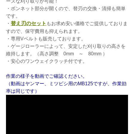
ーズな刈り取りが可能！
・ボンネット部分が開くので、替刃の交換・清掃も簡単
です。
替え刃のセット
・
もお求め安い価格でご提供しておりま
すので、保守費用も抑えられます。
・専用Vベルトも販売しております。
・ゲージローラーによって、安定した刈り取りの高さを
維持します。（高さ調整 0mm ～ 80mm ）
・安心のワンウェイクラッチ付です。
作業の様子を動画でご確認ください。
（動画はヤンマー、ミツビシ用のMB125ですが、作業効
率は同じです）