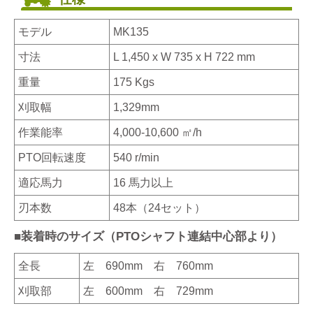
モデル
MK135
寸法
L 1,450 x W 735 x H 722 mm
重量
175 Kgs
刈取幅
1,329mm
作業能率
4,000-10,600 ㎡/h
PTO回転速度
540 r/min
適応馬力
16 馬力以上
刃本数
48本（24セット）
■装着時のサイズ（PTOシャフト連結中心部より）
全長
左 690mm 右 760mm
刈取部
左 600mm 右 729mm