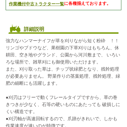
作業機付中古トラクター一覧
に各種揃えております。
詳細説明
強力なハンマーナイフが草を刈りながら短く粉砕 ！！
リンゴやブドウなど、果樹園の下草刈りはもちろん、休
耕田、空き地やグランド、公園から河川敷まで、 いろい
ろな場所で、雑草刈にも御使用いただけます。
また、刈り取った草は、チップ状緑肥となり、残幹処理
が必要ありません。 野菜作りの茎葉処理、残幹処理、緑
肥の細断にも活躍します。
●刈刃はフリーで動くフレールタイプですから、草の巻
きつきが少なく、石等の硬いものにあたっても 破損しに
くい構造です。
●刈刃軸が高速回転するので、爪跡がきれいで、しかも
作業速度が速いのが特徴です。