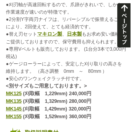
●刈刃軸が高速回転するので、爪跡がきれいで、しかも
作業速度が速いのが特徴です。
●2分割Y字両刃ナイフは、リバーシブルで振替えること
により、2回使えて、とても経済的です。
マキロン製
日本製
●替え刃セット
、
もお求め安い価格で
ご提供しておりますので、保守費用も抑えられます。
●専用Vベルトも販売しております。 (1台分3本で3,000円
税込)
●ゲージローラーによって、安定した刈り取りの高さを
維持します。 （高さ調整 0mm ～ 80mm ）
●安心のワンウェイクラッチ付です。
<別サイズもご用意しております。>
MK125
(刈取幅 1,229mm) 240,000円
MK135
(刈取幅 1,329mm) 280,000円
MK145
(刈取幅 1,429mm) 320,000円
MK155
(刈取幅 1,529mm) 360,000円