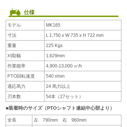
仕様
モデル
MK165
寸法
L 1,750 x W 735 x H 722 mm
重量
225 Kgs
刈取幅
1,629mm
作業能率
4,900-13,000 ㎡/h
PTO回転速度
540 r/min
適応馬力
24 馬力以上
刃本数
54本（27セット）
■装着時のサイズ（PTOシャフト連結中心部より）
全長
左 790mm 右 960mm