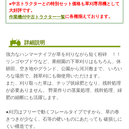
●中古トラクターとの特別セット価格も草刈専用機として
大好評です。
作業機付中古トラクター一覧
に各種揃えております。
詳細説明
強力なハンマーナイフが草を刈りながら短く粉砕 ！！
リンゴやブドウなど、果樹園の下草刈りはもちろん、休
耕田、空き地やグランド、公園から河川敷まで、 いろい
ろな場所で、雑草刈にも御使用いただけます。
また、刈り取った草は、チップ状緑肥となり、残幹処理
が必要ありません。 野菜作りの茎葉処理、残幹処理、緑
肥の細断にも活躍します。
●刈刃はフリーで動くフレールタイプですから、草の巻
きつきが少なく、石等の硬いものにあたっても 破損しに
くい構造です。