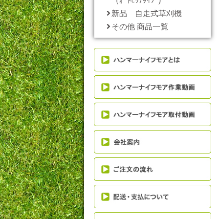
（ｵｰﾄﾋｯﾁﾀｲﾌﾟ)
新品 自走式草刈機
その他 商品一覧