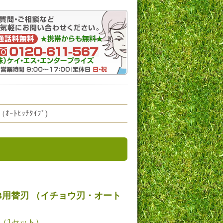
ﾄﾋｯﾁﾀｲﾌﾟ)
B用替刃 （イチョウ刃・オート
円（1セット）