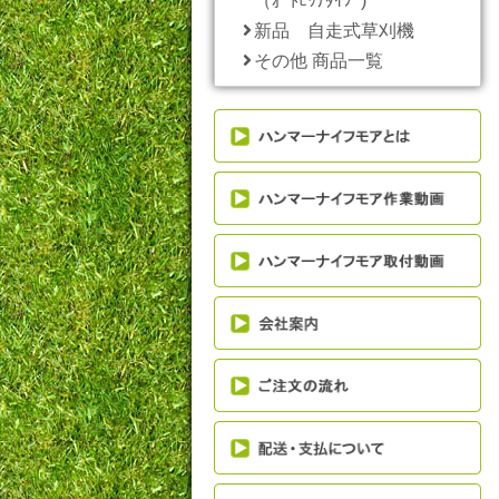
（ｵｰﾄﾋｯﾁﾀｲﾌﾟ)
新品 自走式草刈機
その他 商品一覧