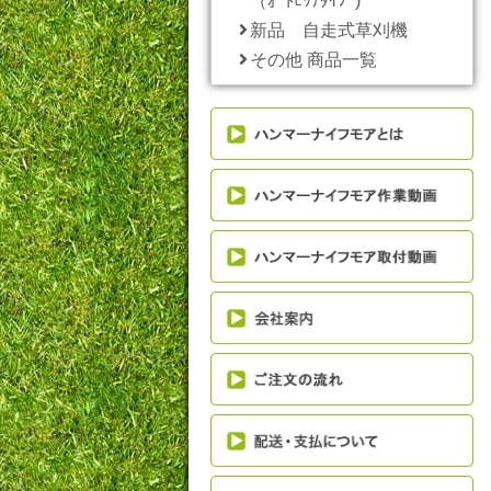
（ｵｰﾄﾋｯﾁﾀｲﾌﾟ)
新品 自走式草刈機
その他 商品一覧