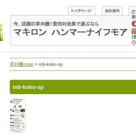
草刈機.com
>
mb-koko-sp
mb-koko-sp