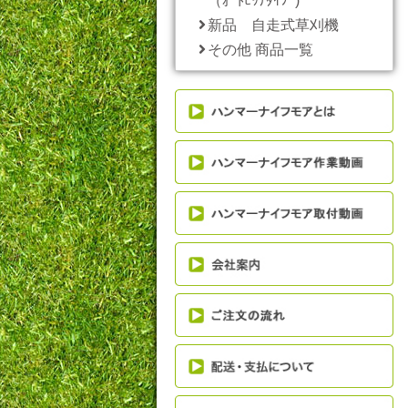
（ｵｰﾄﾋｯﾁﾀｲﾌﾟ)
新品 自走式草刈機
その他 商品一覧