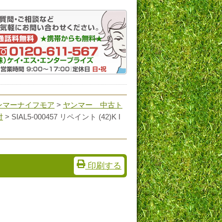
ンマーナイフモア
>
ヤンマー 中古ト
付
>
SIAL5-000457 リペイント (42)K I
印刷する