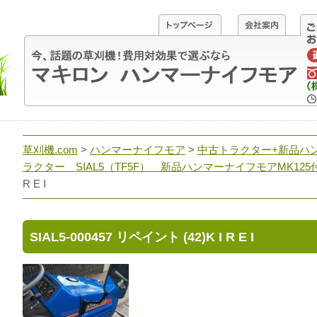
草刈機.com
>
ハンマーナイフモア
>
中古トラクター+新品ハ
ラクター SIAL5（TF5F） 新品ハンマーナイフモアMK125
R E I
SIAL5-000457 リペイント (42)K I R E I