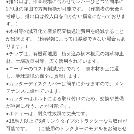
●排出口は、作業現場に合わせてレバーひとつで簡単に
270度の範囲で方向転換が可能です。（作業者の安全を
考慮し、排出口は投入口を向かない構造になっておりま
す。）
●木材等の減容化で産業廃棄物処理費用を軽減すること
が出来ます。（粉砕物によっては減容できない場合もあ
ります。）
●チップは、有機質堆肥、植え込み樹木根元の雑草抑止
材、土壌改良材等、広く活用されています。
●ユーザーのコスト削減だけでなく、廃木材を土に還
し、地球環境の保全に貢献します。
●カッターディスクカバーは簡単に外せますので、メン
テナンスに優れています。
●カッターはボルトによる取り付けのため、交換や整備
が容易に行うことが可能です。
●ボディーは、耐久性抜群で丈夫です。
●18馬力以上で3点リンクタイプのトラクターなら取付が
可能です。 （ご使用のトラクターのモデルをお知らせ