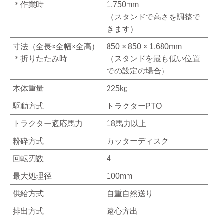
＊作業時
1,750mm
（スタンドで高さを調整で
きます）
寸法（全長×全幅×全高）
850 × 850 × 1,680mm
＊折りたたみ時
（スタンドを最も低い位置
での設定の場合）
本体重量
225kg
駆動方式
トラクターPTO
トラクター適応馬力
18馬力以上
粉砕方式
カッターディスク
回転刃数
4
最大処理径
100mm
供給方式
自重自然送り
排出方式
遠心方出