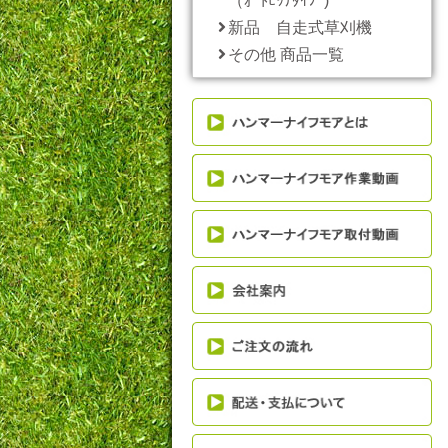
（ｵｰﾄﾋｯﾁﾀｲﾌﾟ)
新品 自走式草刈機
その他 商品一覧