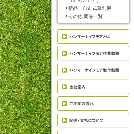
（ｵｰﾄﾋｯﾁﾀｲﾌﾟ)
新品 自走式草刈機
その他 商品一覧