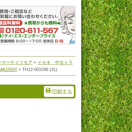
ンマーナイフモア
>
イセキ 中古トラ
MK155付
>
TH22-001596 (31)
印刷する