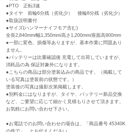
●PTO 正転3速
●タイヤ 前輪6分残（劣化少） 後輪8分残（劣化少）
●取扱説明書付
●サイズ(ハンマーナイフモア含む)
全長2,840mm/幅1,350mm/高さ1,200mm/座面高900mm
●一部に変色、損傷等ありますが、基本作業に問題あり
ません。
●バッテリーは比重確認後 充電して出荷していますが、
消耗品の為 保証対象外になります。
●こちらの商品は部分塗装込みの商品です。（掲載して
いる写真は塗装前の状態です。）
塗装後の写真は撮影次第掲載します。
●別料金にはなりますが、タイヤ、バッテリー新品交換
など、ご要望に応じて細かく見積もりさせて頂きます。
お気軽にお問い合わせ下さい。
●お電話でのお問い合わせの場合は、「商品番号 45340K
の件で」 とお伝えください。