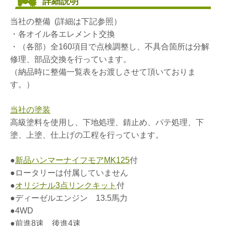
詳細説明
当社の整備 (詳細は下記参照）
・各オイル各エレメント交換
・（各部）全160項目で点検調整し、不具合箇所は分解
修理、部品交換を行っています。
（納品時に整備一覧表をお渡しさせて頂いておりま
す。）
当社の塗装
高級塗料を使用し、下地処理、錆止め、パテ処理、下
塗、上塗、仕上げの工程を行っています。
●
新品ハンマーナイフモアMK125
付
●ロータリーは付属していません
●
オリジナル3点リンクキット
付
●ディーゼルエンジン 13.5馬力
●4WD
●前進8速 後進4速