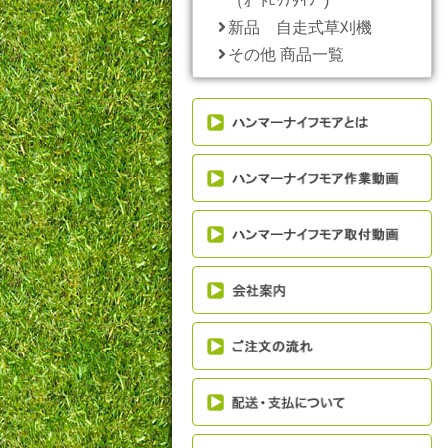
（ｵｰﾄﾋｯﾁﾀｲﾌﾟ)
新品 自走式草刈機
その他 商品一覧