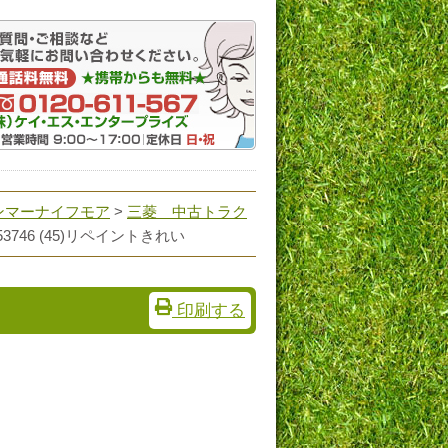
ンマーナイフモア
>
三菱 中古トラク
53746 (45)リペイントきれい
印刷する