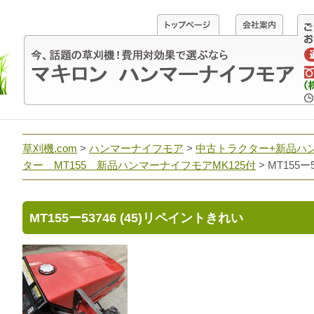
草刈機.com
>
ハンマーナイフモア
>
中古トラクター+新品ハ
ター MT155 新品ハンマーナイフモアMK125付
>
MT155ー
MT155ー53746 (45)リペイントきれい