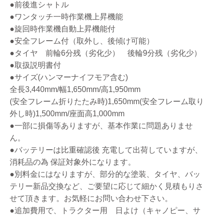
●前後進シャトル
●ワンタッチ一時作業機上昇機能
●旋回時作業機自動上昇機能付
●安全フレーム付（取外し、後傾け可能）
●タイヤ 前輪6分残（劣化少） 後輪9分残（劣化少）
●取扱説明書付
●サイズ(ハンマーナイフモア含む)
全長3,440mm/幅1,650mm/高1,950mm
(安全フレーム折りたたみ時)1,650mm(安全フレーム取り
外し時)1,500mm/座面高1,000mm
●一部に損傷等ありますが、基本作業に問題ありませ
ん。
●バッテリーは比重確認後 充電して出荷していますが、
消耗品の為 保証対象外になります。
●別料金にはなりますが、部分的な塗装、タイヤ、バッ
テリー新品交換など、ご要望に応じて細かく見積もりさ
せて頂きます。お気軽にお問い合わせ下さい。
●追加費用で、トラクター用 日よけ（キャノピー、サ