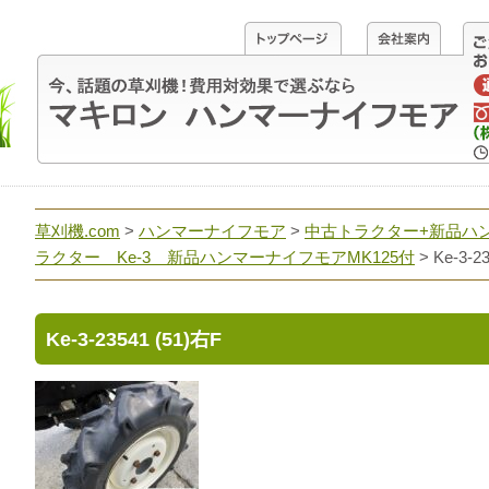
草刈機.com
>
ハンマーナイフモア
>
中古トラクター+新品ハ
ラクター Ke-3 新品ハンマーナイフモアMK125付
>
Ke-3-2
Ke-3-23541 (51)右F