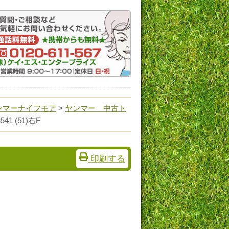
ンマーナイフモア
>
ヤンマー 中古ト
3541 (51)右F
印刷する