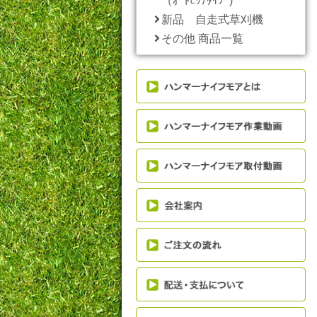
（ｵｰﾄﾋｯﾁﾀｲﾌﾟ)
新品 自走式草刈機
その他 商品一覧