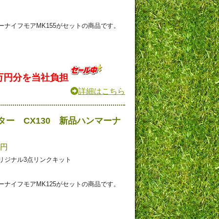
ナイフモアMK155がセットの商品です。
万円分を当社負担
詳細はこちら
ー CX130 新品ハンマーナ
0円
リジナル3点リンクキット
ナイフモアMK125がセットの商品です。