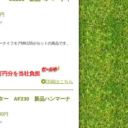
0円
ーン
ナイフモアMK155がセットの商品です。
万円分を当社負担
詳細はこちら
ー AF230 新品ハンマーナ
00円
ーン