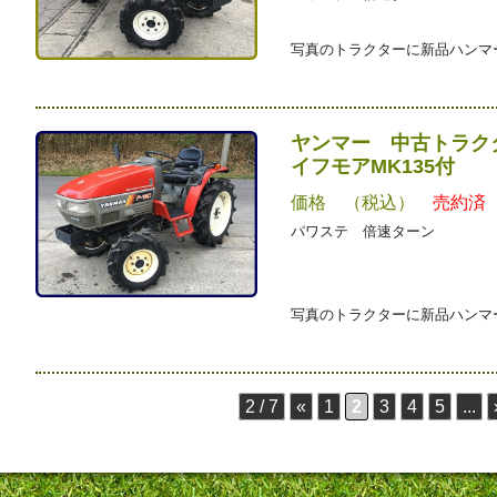
写真のトラクターに新品ハンマー
ヤンマー 中古トラクタ
イフモアMK135付
価格 （税込）
売約済
パワステ 倍速ターン
写真のトラクターに新品ハンマー
2 / 7
«
1
2
3
4
5
...