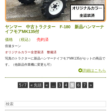
ヤンマー 中古トラクター F-180 新品ハンマーナ
イフモアMK135付
価格 （税込）
売約済
倍速ターン
オリジナルカラー全塗装済 整備済
写真のトラクターに新品ハンマーナイフモアMK135がセットの商品で
す。（他新品作業機に変更も可）
詳細はこちら
5 / 7
« 先頭
«
...
3
4
5
6
7
»