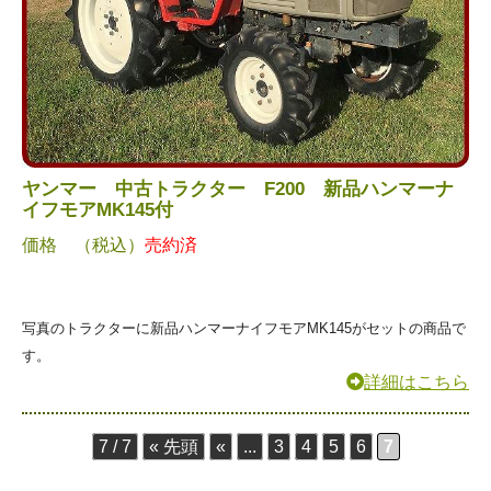
ヤンマー 中古トラクター F200 新品ハンマーナ
イフモアMK145付
価格 （税込）
売約済
写真のトラクターに新品ハンマーナイフモアMK145がセットの商品で
す。
詳細はこちら
7 / 7
« 先頭
«
...
3
4
5
6
7